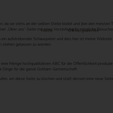
gen, da sie stets an der selben Stelle bleibt und (bei den meisten
ner „Über uns“-Seite mit einer Vorstellung für mögliche Besuche
Home
Öffnungszeiten
ich ein aufstrebender Schauspieler und dies hier ist meine Website
n stehen gelassen zu werden.
ine Menge hochqualitativen ABC für die Öffentlichkeit produzier
ge Dinge für die ganze Gotham-Gemeinschaft.
ufen, um diese Seite zu löschen und statt dessen eine neue Seite 