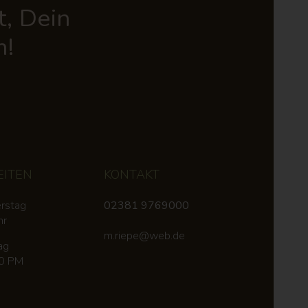
t, Dein
m!
EITEN
KONTAKT
rstag
02381 9769000
hr
m.riepe@web.de
ag
00 PM