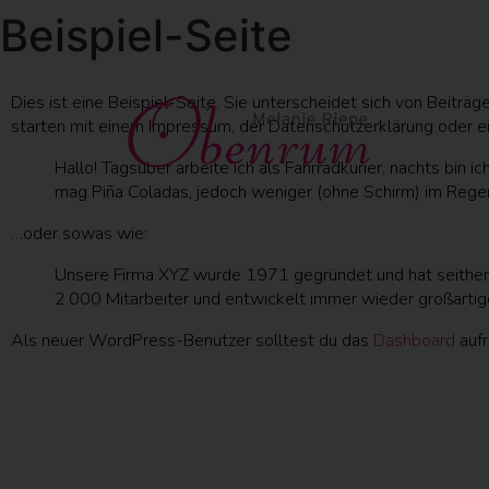
Beispiel-Seite
Dies ist eine Beispiel-Seite. Sie unterscheidet sich von Beiträ
starten mit einem Impressum, der Datenschutzerklärung oder ei
Hallo! Tagsüber arbeite ich als Fahrradkurier, nachts bin 
mag Piña Coladas, jedoch weniger (ohne Schirm) im Rege
…oder sowas wie:
Unsere Firma XYZ wurde 1971 gegründet und hat seither e
2.000 Mitarbeiter und entwickelt immer wieder großarti
Als neuer WordPress-Benutzer solltest du das
Dashboard
aufr