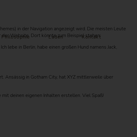
 Themes) in der Navigation angezeigt wird. Die meisten Leute
r der Website. Dort könnte zum Beispiel stehen:
Philosophie
Laden
Kontakt
. Ich lebe in Berlin, habe einen großen Hund namens Jack,
t. Ansässig in Gotham City, hat XYZ mittlerweile über
mit deinen eigenen Inhalten erstellen. Viel Spaß!