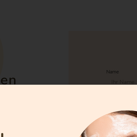
Name
ren
Email