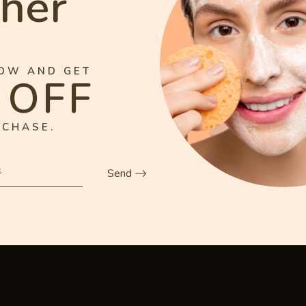
her
Nachricht
OW AND GET
 OFF
RCHASE.
Send